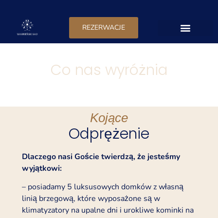
REZERWACJE
PRZYJĘCIA PLENEROWE
CO NAS WYRÓŻNIA
Co nas wyróżnia
Kojące
Odprężenie
Dlaczego nasi Goście twierdzą, że jesteśmy
wyjątkowi:
– posiadamy 5 luksusowych domków z własną
linią brzegową, które wyposażone są w
klimatyzatory na upalne dni i urokliwe kominki na