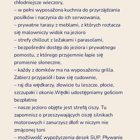
chłodniejsze wieczory,
– w pełni wyposażona kuchnia do przyrządzania
posiłków i naczynia do ich serwowania,
– prywatne tarasy z meblami, z których roztacza
się malowniczy widok na jezioro
– strefy chillout z leżakami i parasolami,
– bezpośredni dostęp do jeziora i prywatnego
pomostu, z którego przyjemnie łapie się
promienie słoneczne,
– każdy z domków ma na wyposażeniu grilla.
Zabierz przyjaciół i baw się cudownie,
– raj dla wędkarzy, złowicie tu leszcze, płocie,
szczupaki i okonie.Wędki udostępniamy gościom
bezpłatnie
– nasze jezioro objęte jest strefą ciszy. Tu
zapomnisz o przeszywających ciszę silnikach
motorowych i zanurzysz dłoń w niczym nie
zmąconej toni
– możliwość wypożyczenia desek SUP. Pływanie