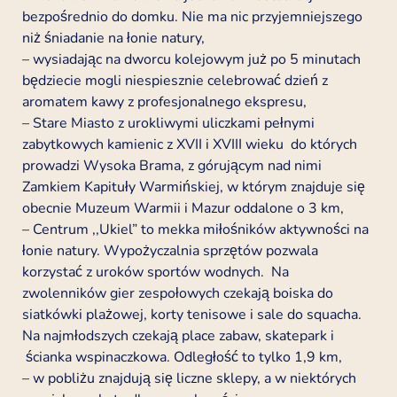
bezpośrednio do domku. Nie ma nic przyjemniejszego
niż śniadanie na łonie natury,
– wysiadając na dworcu kolejowym już po 5 minutach
będziecie mogli niespiesznie celebrować dzień z
aromatem kawy z profesjonalnego ekspresu,
– Stare Miasto z urokliwymi uliczkami pełnymi
zabytkowych kamienic z XVII i XVIII wieku do których
prowadzi Wysoka Brama, z górującym nad nimi
Zamkiem Kapituły Warmińskiej, w którym znajduje się
obecnie Muzeum Warmii i Mazur oddalone o 3 km,
– Centrum ,,Ukiel” to mekka miłośników aktywności na
łonie natury. Wypożyczalnia sprzętów pozwala
korzystać z uroków sportów wodnych. Na
zwolenników gier zespołowych czekają boiska do
siatkówki plażowej, korty tenisowe i sale do squacha.
Na najmłodszych czekają place zabaw, skatepark i
ścianka wspinaczkowa. Odległość to tylko 1,9 km,
– w pobliżu znajdują się liczne sklepy, a w niektórych